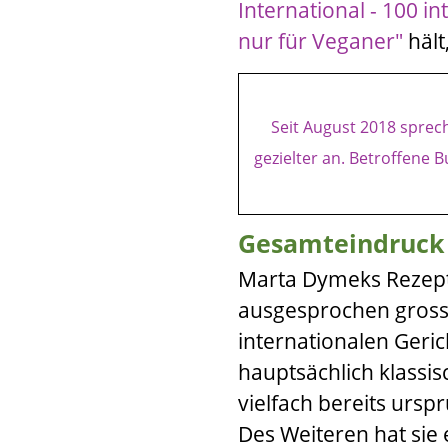
International - 100 i
nur für Veganer"
hält
Seit August 2018 spre
gezielter an.
Betroffene B
Gesamteindruck
Marta Dymeks
Rezep
ausgesprochen grosse
internationalen Gerich
hauptsächlich klassi
vielfach bereits urs
Des Weiteren hat sie