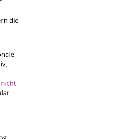
r
rn die
onale
iv,
 nicht
ular
log