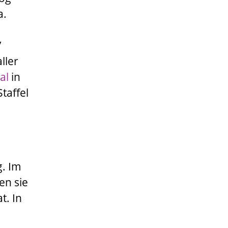
a.
7
ller
al
in
taffel
g. Im
sen sie
t. In