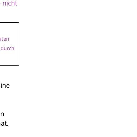
 nicht
aten
r durch
eine
rn
at.