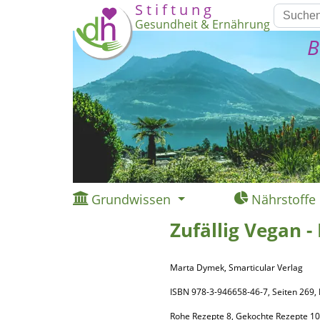
S t i f t u n g
Gesundheit & Ernährung
B
Grundwissen
Nährstoffe
Zufällig Vegan -
Marta Dymek, Smarticular Verlag
ISBN 978-3-946658-46-7, Seiten 26
Rohe Rezepte 8, Gekochte Rezepte 1