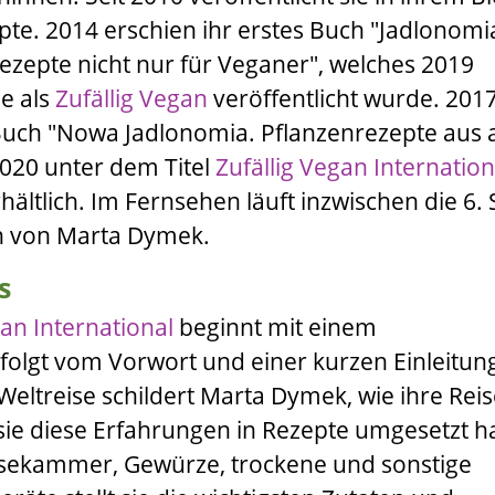
pte. 2014 erschien ihr erstes Buch
"Jadlonomi
ezepte nicht nur für Veganer"
, welches 2019
e als
Zufällig Vegan
veröffentlicht wurde. 201
 Buch
"Nowa Jadlonomia. Pflanzenrezepte aus a
 2020 unter dem Titel
Zufällig Vegan Internation
ältlich. Im Fernsehen läuft inzwischen die 6. S
n von Marta Dymek
.
s
gan International
beginnt mit einem
efolgt vom Vorwort und einer kurzen Einleitun
Weltreise schildert
Marta Dymek
, wie ihre Rei
sie diese Erfahrungen in Rezepte umgesetzt ha
isekammer, Gewürze, trockene und sonstige