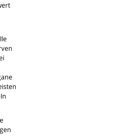
wert
lle
rven
ei
gane
eisten
ln
de
ngen