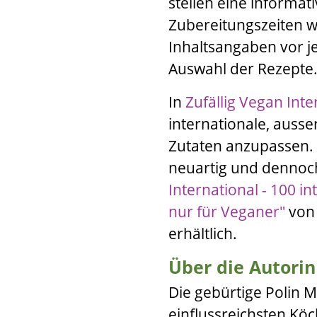
stellen eine informat
Zubereitungszeiten wä
Inhaltsangaben vor j
Auswahl der Rezepte
In
Zufällig Vegan Inte
internationale, auss
Zutaten anzupassen. 
neuartig und dennoch
International - 100 i
nur für Veganer"
vo
erhältlich.
Über die Autorin
Die gebürtige Polin
M
einflussreichsten Köc