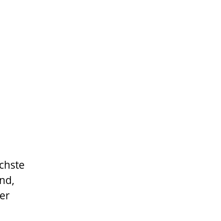
ichste
nd,
er
n