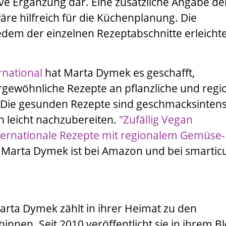
ive Ergänzung dar. Eine zusätzliche Angabe de
re hilfreich für die Küchenplanung. Die
edem der einzelnen Rezeptabschnitte erleichte
.
rnational
hat
Marta Dymek
es geschafft,
ergewöhnliche Rezepte an pflanzliche und regi
Die gesunden Rezepte sind geschmacksintens
 leicht nachzubereiten.
"Zufällig Vegan
nternationale Rezepte mit regionalem Gemüse-
n
Marta Dymek
ist bei
Amazon
und bei
smartic
arta Dymek
zählt in ihrer Heimat zu den
hinnen. Seit 2010 veröffentlicht sie in ihrem B