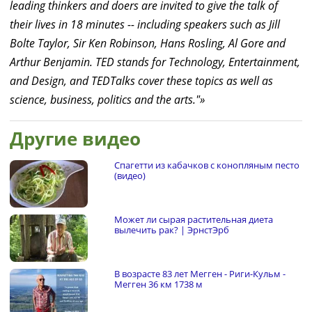
leading thinkers and doers are invited to give the talk of
their lives in 18 minutes -- including speakers such as Jill
Bolte Taylor, Sir Ken Robinson, Hans Rosling, Al Gore and
Arthur Benjamin. TED stands for Technology, Entertainment,
and Design, and TEDTalks cover these topics as well as
science, business, politics and the arts."
Другие видео
Спагетти из кабачков с конопляным песто
(видео)
Может ли сырая растительная диета
вылечить рак? | ЭрнстЭрб
В возрасте 83 лет Мегген - Риги-Кульм -
Мегген 36 км 1738 м