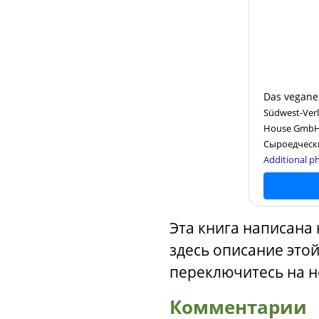
Das vegan
Südwest-Verl
House GmbH,
Сыроедчески
Additional ph
Эта книга написана
здесь описание этой
переключитесь на н
Комментарии