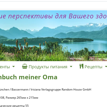
е перспективы для Вашего зд
енты
Продукты питания
Рецепты
chbuch meiner Oma
München / Bassermann / Irisiana Verlagsgruppe Random House GmbH
 108, Размер 265мм x 215мм
едческие рецепты 55