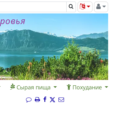
оровья
Сырая пища
Похудание