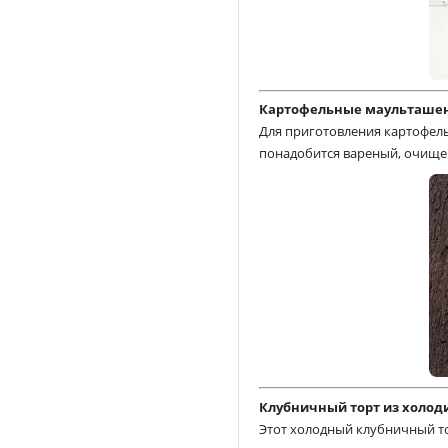
Картофельные маульташен
Для приготовления картофел
понадобится вареный, очище
Клубничный торт из холод
Этот холодный клубничный то