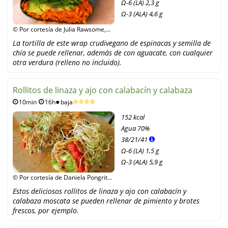
Ω-6 (LA) 2,3 g
Ω-3 (ALA) 4,6 g
© Por cortesía de Julia Rawsome,
Julia Rawsome - Schön mit Rohkost
La tortilla de este wrap crudivegano de espinacas y semilla de
chía se puede rellenar, además de con aguacate, con cualquier
otra verdura (relleno no incluido).
Rollitos de linaza y ajo con calabacín y calabaza
10min
16h
baja
152 kcal
Agua
70%
38
/
21
/
41
Ω-6 (LA) 1,5 g
Ω-3 (ALA) 5,9 g
© Por cortesía de Daniela Pongritz,
Tilias Rohkostleben
Estos deliciosos rollitos de linaza y ajo con calabacín y
calabaza moscata se pueden rellenar de pimiento y brotes
frescos, por ejemplo.