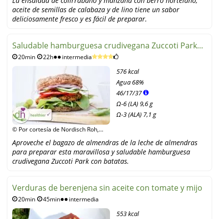
La ensalada de colirrábano y manzana con berro hortelano,
aceite de semillas de calabaza y de lino tiene un sabor
deliciosamente fresco y es fácil de preparar.
Saludable hamburguesa crudivegana Zuccoti Park
20min
22h
intermedia
con batatas
576 kcal
Agua
68%
46
/
17
/
37
Ω-6 (LA) 9,6 g
Ω-3 (ALA) 7,1 g
© Por cortesía de Nordisch Roh,
Verlag Gesundheit und Ernährung
Aproveche el bagazo de almendras de la leche de almendras
para preparar esta maravillosa y saludable hamburguesa
crudivegana Zuccoti Park con batatas.
Verduras de berenjena sin aceite con tomate y mijo
20min
45min
intermedia
553 kcal