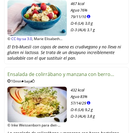
467 kcal
Agua
76%
79
/
11
/
10
Ω-6 (LA) 3,0 g
Ω-3 (ALA) 3,1 g
©
CC-by-sa 3.0
, Marie Elisabeth
Stobbe
El Erb-Muesli con copos de avena es crudivegano y no lleva ni
gluten ni lactosa. Se trata de un desayuno increíblemente
saludable con el que sustituir el pan.
Ensalada de colirrábano y manzana con berro
10min
baja
hortelano
432 kcal
Agua
83%
57
/
14
/
29
Ω-6 (LA) 9,2 g
Ω-3 (ALA) 3,8 g
© Inke Weissenborn para diet-
health