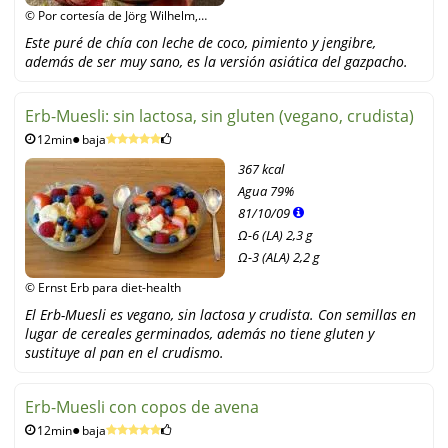
© Por cortesía de Jörg Wilhelm,
Narayana Verlag GmbH /
Este puré de chía con leche de coco, pimiento y jengibre,
Unimedica Verlag
además de ser muy sano, es la versión asiática del gazpacho.
Erb-Muesli: sin lactosa, sin gluten (vegano, crudista)
12min
baja
367 kcal
Agua
79%
81
/
10
/
09
Ω-6 (LA) 2,3 g
Ω-3 (ALA) 2,2 g
© Ernst Erb para diet-health
El Erb-Muesli es vegano, sin lactosa y crudista. Con semillas en
lugar de cereales germinados, además no tiene gluten y
sustituye al pan en el crudismo.
Erb-Muesli con copos de avena
12min
baja