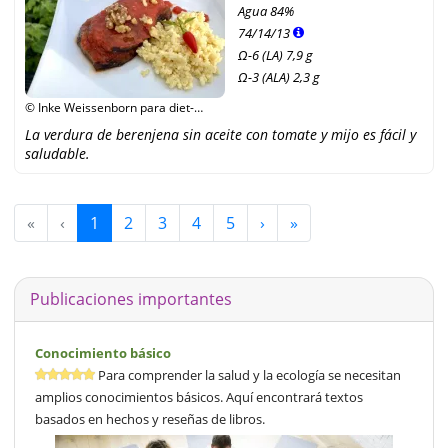
Agua
84%
74
/
14
/
13
Ω-6 (LA) 7,9 g
Ω-3 (ALA) 2,3 g
© Inke Weissenborn para diet-
health
La verdura de berenjena sin aceite con tomate y mijo es fácil y
saludable.
«
‹
1
2
3
4
5
›
»
Publicaciones importantes
Conocimiento básico
Para comprender la salud y la ecología se necesitan
amplios conocimientos básicos. Aquí encontrará textos
basados en hechos y reseñas de libros.