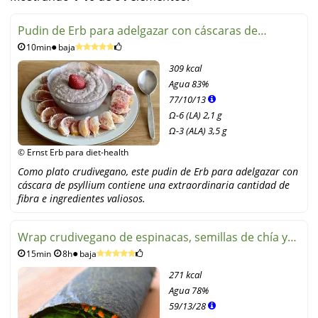
Pudin de Erb para adelgazar con cáscaras de
10min
baja
psyllium
309 kcal
Agua
83%
77
/
10
/
13
Ω-6 (LA) 2,1 g
Ω-3 (ALA) 3,5 g
© Ernst Erb para diet-health
Como plato crudivegano, este pudin de Erb para adelgazar con
cáscara de psyllium contiene una extraordinaria cantidad de
fibra e ingredientes valiosos.
Wrap crudivegano de espinacas, semillas de chía y
15min
8h
baja
aguacate
271 kcal
Agua
78%
59
/
13
/
28