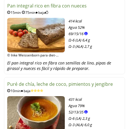
Pan integral rico en fibra con nueces
15min
75min
baja
414 kcal
Agua
52%
69
/
15
/
16
Ω-6 (LA) 6,4 g
Ω-3 (ALA) 2,7 g
© Inke Weissenborn para diet-
health
El pan integral rico en fibra con semillas de lino, pipas de
girasol y nueces es fácil y rápido de preparar.
Puré de chía, leche de coco, pimientos y jengibre
10min
baja
431 kcal
Agua
79%
52
/
13
/
35
Ω-6 (LA) 2,3 g
Ω-3 (ALA) 6,0 g