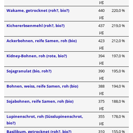
µg
Wakame, getrocknet (roh?, bio?)
440
220,0 %
µg
Kichererbsenmehl (roh?, bio?)
437
219,0 %
µg
Ackerbohnen, reife Samen, roh (bio)
423
212,0 %
µg
Kidney-Bohnen, roh (rote, bio?)
394
197,0 %
µg
Sojagranulat (bio, roh?)
390
195,0 %
µg
Bohnen, weiss, reife Samen, roh (bio)
388
194,0 %
µg
Sojabohnen, reife Samen, roh (bio)
375
188,0 %
µg
Lupinenschrot, roh (Süsslupinenschrot,
355
178,0 %
bio?)
µg
Basilikum, getrocknet (roh?, bio?)
310
155,0 %