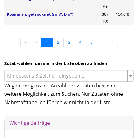
µg
Rosmarin, getrocknet (roh?, bio?)
307
154,0 %
µg
«
‹
1
2
3
4
5
›
»
Zutat wählen, um sie in der Liste oben zu finden
Mindestens 3 Zeichen eingeben...
Wegen der grossen Anzahl der Zutaten hier eine
weitere Möglichkeit zum Suchen. Nur Zutaten ohne
Nährstofftabellen führen wir nicht in der Liste.
Wichtige Beiträge