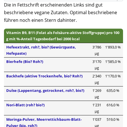
Die in Fettschrift erscheinenden Links sind gut
beschriebene vegane Zutaten. Optimal beschriebene
führen noch einen Stern dahinter.
Vitamin B9, B11 (Folat als Folsäure-aktive Stoffgruppe) pro 100
g mit %-Anteil Tagesbedarf bei 2000 kcal
Hefeextrakt, roh?, bio? (Gewürzpaste,
3'786
1'893,0 %
Hefepaste)
µg
Bierhefe (Bio? Roh?)
3'170
1'585,0 %
µg
Backhefe (aktive Trockenhefe, bio? Roh?)
2'340
1'170,0 %
µg
Dulse (Lappentang, getrocknet, roh?, bio?)
1'269
635,0 %
µg
Nori-Blatt (roh? bio?)
1'231
616,0 %
µg
Moringa-Pulver, Meerrettichbaum-Blatt-
1'037
519,0 %
Pulver (bio, roh?)
µg