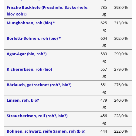
Frische Backhefe (Presshefe, Bäckerhefe,
785
393,0 %
bio? Roh?)
µg
Mungbohnen, roh (bio) *
625
313,0 %
µg
Borlotti-Bohnen, roh (bio) *
604
302,0 %
µg
Agar-Agar (bio, roh?)
580
290,0 %
µg
Kichererbsen, roh (bio)
557
279,0 %
µg
Bärlauch, getrocknet (roh?, bio?)
551
276,0 %
µg
Linsen, roh, bio?
479
240,0 %
µg
Straucherbsen, reif (roh?, bio?)
456
228,0 %
µg
Bohnen, schwarz, reife Samen, roh (bio)
444
222,0 %