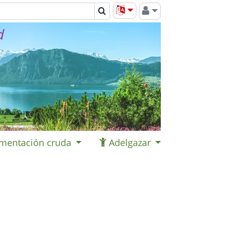
d
imentación cruda
Adelgazar