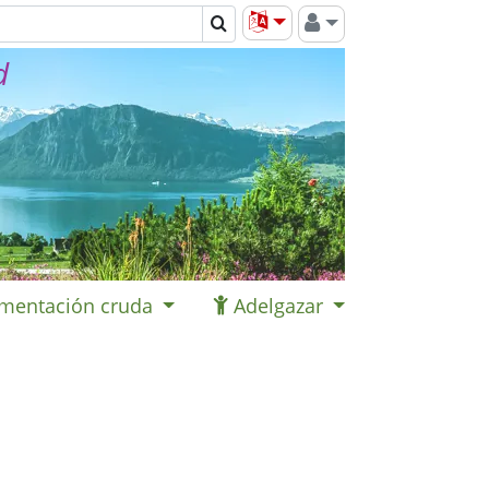
d
imentación cruda
Adelgazar