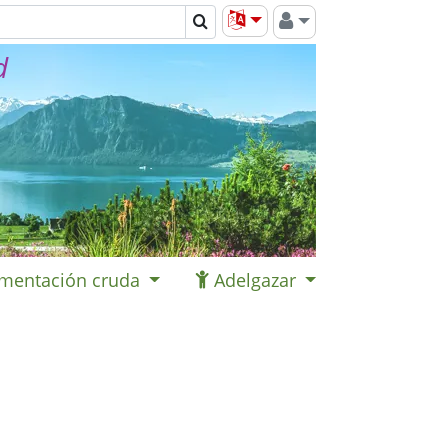
d
imentación cruda
Adelgazar