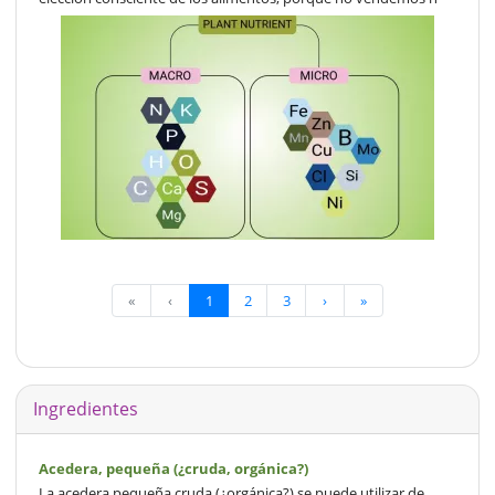
«
‹
1
2
3
›
»
Ingredientes
Acedera, pequeña (¿cruda, orgánica?)
La acedera pequeña cruda (¿orgánica?) se puede utilizar de