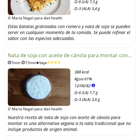
Ω-6 (LA) 7,3 g
Ω-3 (ALA) 3,4 g
© Maria Nagel para diet-health
Estas batatas gratinadas con romero y nata de soja se pueden
servir en cualquier momento de la comida. Se puede refinar el
sabor con las especias adecuadas.
Nata de soja con aceite de cánola para montar con
5min
15min
baja
agar agar
388 kcal
Agua
61%
12
/
06
/
82
Ω-6 (LA) 7,7 g
Ω-3 (ALA) 3,6 g
© Maria Nagel para diet-health
Nuestra receta de nata de soja con aceite de cánola para
montar es una alternativa vegana a la nata tradicional que no
incluye productos de origen animal.