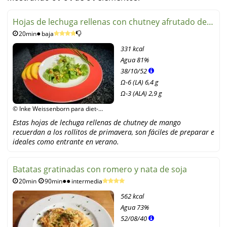
Hojas de lechuga rellenas con chutney afrutado de
20min
baja
mango
331 kcal
Agua
81%
38
/
10
/
52
Ω-6 (LA) 6,4 g
Ω-3 (ALA) 2,9 g
© Inke Weissenborn para diet-
health
Estas hojas de lechuga rellenas de chutney de mango
recuerdan a los rollitos de primavera, son fáciles de preparar e
ideales como entrante en verano.
Batatas gratinadas con romero y nata de soja
20min
90min
intermedia
562 kcal
Agua
73%
52
/
08
/
40