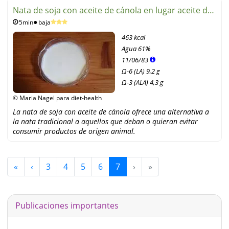
Nata de soja con aceite de cánola en lugar aceite de
5min
baja
oliva
463 kcal
Agua
61%
11
/
06
/
83
Ω-6 (LA) 9,2 g
Ω-3 (ALA) 4,3 g
© Maria Nagel para diet-health
La nata de soja con aceite de cánola ofrece una alternativa a
la nata tradicional a aquellos que deban o quieran evitar
consumir productos de origen animal.
«
‹
3
4
5
6
7
›
»
Publicaciones importantes