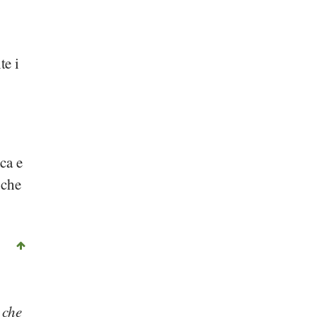
te i
ca e
 che
 che