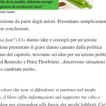
diet-health
izione da parte degli autori. Presentano semplicemen
rre conclusioni.
a fare?) Ci
danno idee e consigli per un'azione
iene presentato il grave danno causato dalla politica
ine del capitolo, troviamo sei idee per un'azione politi
id Reinecke
e
Petra Thorbrietz
, descrivono situazioni
no cambiate molto.
coloro che non si difendono si nutrono nel modo
 il libro offre informazioni sul rapporto tra cibo e
fare per rispondere alle bugie dei vecchi lobbisti. Ciò