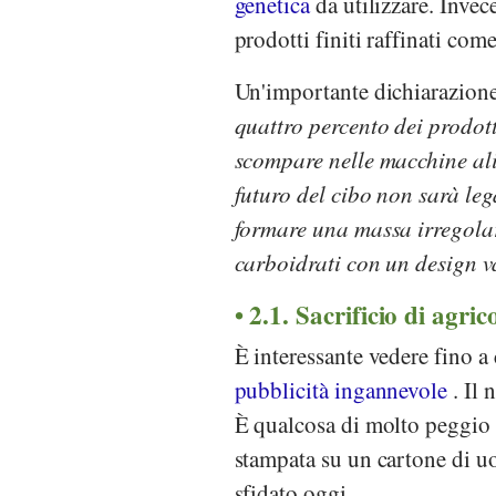
genetica
da utilizzare. Invec
prodotti finiti raffinati com
Un'importante dichiarazion
quattro percento dei prodotti
scompare nelle macchine alim
futuro del cibo non sarà leg
formare una massa irregolar
carboidrati con un design v
2.1. Sacrificio di agrico
È interessante vedere fino a
pubblicità ingannevole
. Il 
È qualcosa di molto peggio 
stampata su un cartone di uo
sfidato oggi.