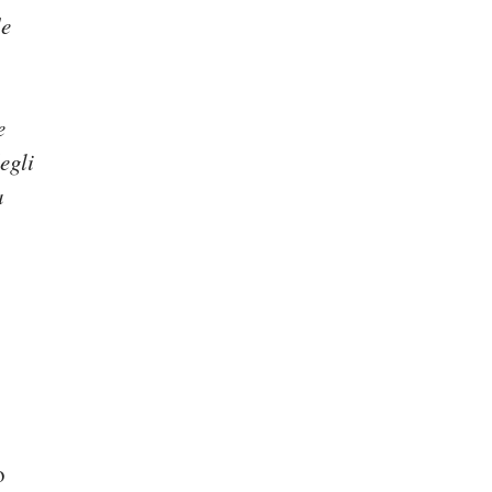
de
e
egli
a
o