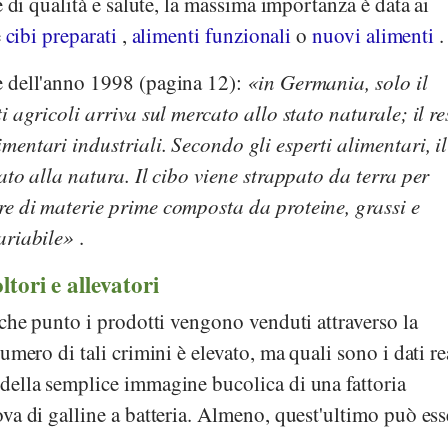
e di qualità e salute, la massima importanza è data ai
e
cibi preparati
,
alimenti
funzionali
o
nuovi alimenti
.
e dell'anno 1998 (pagina 12):
in Germania, solo il
 agricoli arriva sul mercato allo stato naturale; il re
entari industriali. Secondo gli esperti alimentari, il
ato alla natura. Il cibo viene strappato da terra per
e di materie prime composta da proteine, grassi e
ariabile
.
ltori e allevatori
 che punto i prodotti vengono venduti attraverso la
numero di tali crimini è elevato, ma quali sono i dati re
della semplice immagine bucolica di una fattoria
va di galline a batteria. Almeno, quest'ultimo può ess