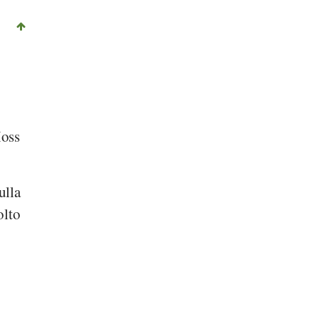
oss
ulla
olto