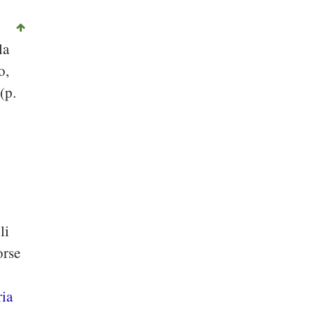
la
o,
(p.
li
orse
ria