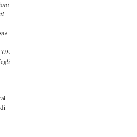
ioni
ti
one
l'UE
degli
rai
 di