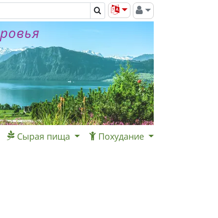
оровья
Сырая пища
Похудание