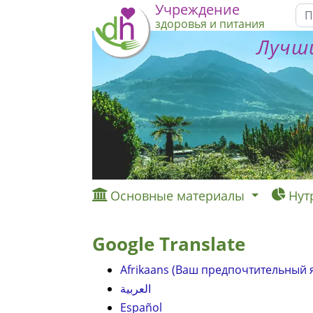
Учреждение
здоровья и питания
Лучши
Основные материалы
Нут
Google Translate
Afrikaans (Ваш предпочтительный 
العربية
Español