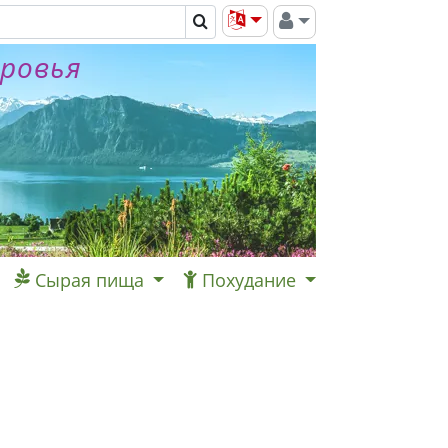
оровья
Сырая пища
Похудание