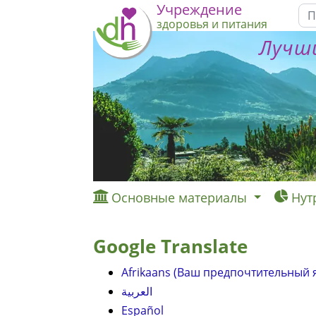
Учреждение
здоровья и питания
Лучши
Основные материалы
Нут
Google Translate
Afrikaans (Ваш предпочтительный 
العربية
Español