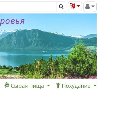
оровья
Сырая пища
Похудание