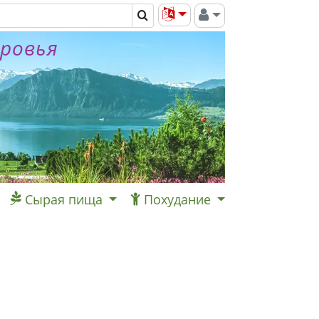
оровья
Сырая пища
Похудание