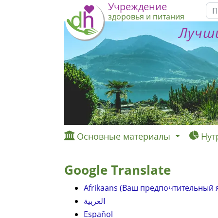
Учреждение
здоровья и питания
Лучши
Основные материалы
Нут
Google Translate
Afrikaans (Ваш предпочтительный 
العربية
Español