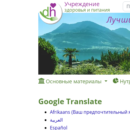
Учреждение
здоровья и питания
Лучши
Основные материалы
Нут
Google Translate
Afrikaans (Ваш предпочтительный 
العربية
Español