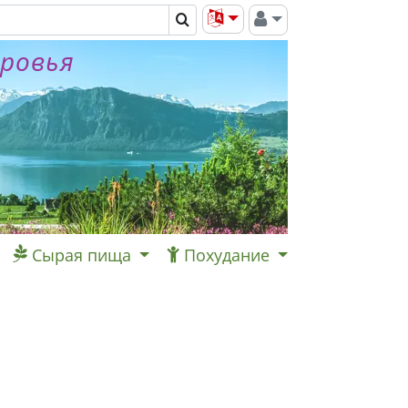
оровья
Сырая пища
Похудание