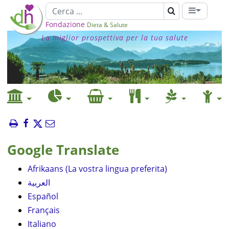
Fondazione
Dieta & Salute
La miglior prospettiva per la tua salute
Google Translate
Afrikaans (La vostra lingua preferita)
العربية
Español
Français
Italiano