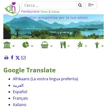
Fondazione
Dieta & Salute
La miglior prospettiva per la tua salute
Google Translate
Afrikaans (La vostra lingua preferita)
العربية
Español
Français
Italiano