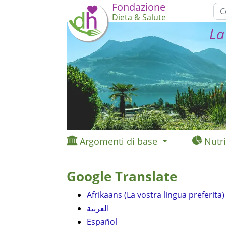
Fondazione
Dieta & Salute
La
Argomenti di base
Nutri
Google Translate
Afrikaans (La vostra lingua preferita)
العربية
Español