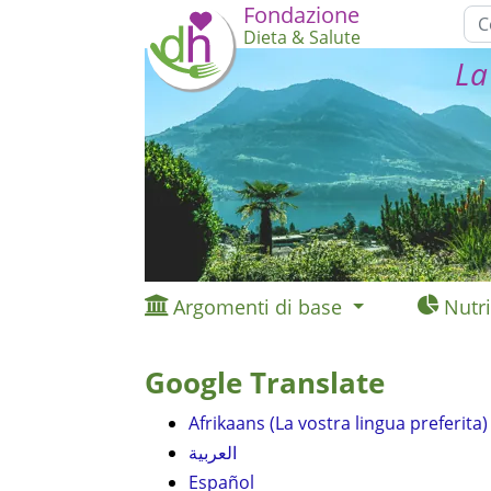
Fondazione
Dieta & Salute
La
Argomenti di base
Nutri
Google Translate
Afrikaans (La vostra lingua preferita)
العربية
Español