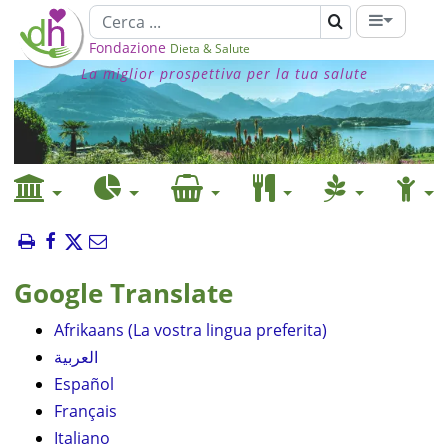
Fondazione
Dieta & Salute
La miglior prospettiva per la tua salute
Google Translate
Afrikaans (La vostra lingua preferita)
العربية
Español
Français
Italiano