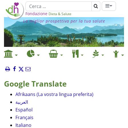
Fondazione
Dieta & Salute
La miglior prospettiva per la tua salute
Google Translate
Afrikaans (La vostra lingua preferita)
العربية
Español
Français
Italiano