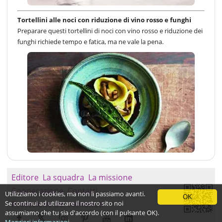
Tortellini alle noci con riduzione di vino rosso e funghi
Preparare questi tortellini di noci con vino rosso e riduzione dei
funghi richiede tempo e fatica, ma ne vale la pena.
Editore
La squadra
La missione
Cooperazione
Contatti
Utilizziamo i cookies, ma non li passiamo avanti.
OK
Se continui ad utilizzare il nostro sito noi
Protezione dei contenuti
assumiamo che tu sia d'accordo (con il pulsante OK).