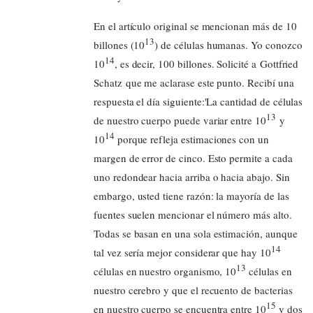
En el artículo original se mencionan más de 10
13
billones (10
) de células humanas. Yo conozco
14
10
, es decir, 100 billones. Solicité a Gottfried
Schatz que me aclarase este punto. Recibí una
respuesta el día siguiente:'La cantidad de células
13
de nuestro cuerpo puede variar entre 10
y
14
10
porque refleja estimaciones con un
margen de error de cinco. Esto permite a cada
uno redondear hacia arriba o hacia abajo. Sin
embargo, usted tiene razón: la mayoría de las
fuentes suelen mencionar el número más alto.
Todas se basan en una sola estimación, aunque
14
tal vez sería mejor considerar que hay 10
13
células en nuestro organismo, 10
células en
nuestro cerebro y que el recuento de bacterias
15
en nuestro cuerpo se encuentra entre 10
y dos