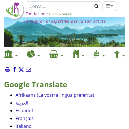
Fondazione
Dieta & Salute
La miglior prospettiva per la tua salute
Google Translate
Afrikaans (La vostra lingua preferita)
العربية
Español
Français
Italiano