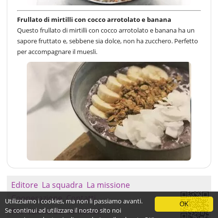
Frullato di mirtilli con cocco arrotolato e banana
Questo frullato di mirtilli con cocco arrotolato e banana ha un
sapore fruttato e, sebbene sia dolce, non ha zucchero. Perfetto
per accompagnare il muesli.
Editore
La squadra
La missione
Cooperazione
Contatti
Utilizziamo i cookies, ma non li passiamo avanti.
OK
Se continui ad utilizzare il nostro sito noi
Protezione dei contenuti