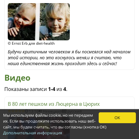
© Ernst Erb для diet-health
Будучи критичным человеком я бы посмеялся над началом
этой истории, но это коснулось меня,и я считаю, что
наша единственная жизнь проходит здесь и сейчас!
Видео
Показаны записи
1-4
из
4
.
В 80 лет пешком из Люцерна в Цюрих
13:16
Немецкий
русский
Мы используем файлы cookie, но не передаем
OK
их. Если вы продолжите использовать наш веб-
сайт, мы будем считать, что вы согласны (кнопка ОК)
Дополнительная информация