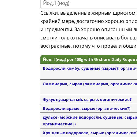
Йод, I (иод)
Ссылки, выделенные жирным шрифтом, 
крайней мере, достаточно хорошо опи
ингредиенты. За хорошо описанными лю
смогли только начать описывать больш
абстрактные, потому что провели обши
Йод, I (иод) per 100g with %-share Daily Requi
Водоросли комбу, сушеные (сырые?, органи
Ламинария, сырая (ламинария, органическа
Фукус пузырчатый, сырые, органические?
Водоросли араме, сырые (органические?)
Дульсе (морские водоросли, сушеные, сырые
органические?)
Хрящевые водоросли, сырые (органические?