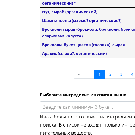
органический) *
Нут, сырой (органический)
Шампиньоны (сырые? органические?)
Брокколи сырая (брокколи, брокколи, брокко
спаржевая капуста)
Брокколи, букет цветов (головка), сырая
Арахис (сырой?, органический)
«
‹
1
2
3
4
Выберите ингредиент из списка выше
Введите как минимум 3 букв...
Из-за большого количества ингредиент
поиска. В список не входят только ингр
питательных веществ.