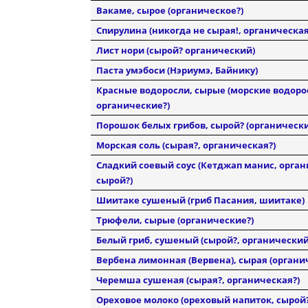
Вакаме, сырое (органическое?)
Спирулина (никогда не сырая!, органическая
Лист нори (сырой? органический)
Паста умэбоси (Нэриумэ, Байнику)
Красные водоросли, сырые (морские водоро
органические?)
Порошок белых грибов, сырой? (органическ
Морская соль (сырая?, органическая?)
Сладкий соевый соус (Кетджап манис, орган
сырой?)
Шиитаке сушеный (гриб Пасания, шиитаке)
Трюфели, сырые (органические?)
Белый гриб, сушеный (сырой?, органический
Вербена лимонная (Вервена), сырая (органич
Черемша сушеная (сырая?, органическая?)
Ореховое молоко (ореховый напиток, сырой?