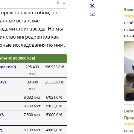
×
Базо
представляют собой, по
санные веганские
необ
дьми стоит звезда. Но мы
найд
на кн
инство ингредиентов как
рные исследования по ним.
rement at 2000 kcal
ческие?)
295'400
196'933,0 %
мкг
я?)
38'000
25'333,0 %
мкг
9'032 мкг
6'021,0 %
8'750 мкг
5'833,0 %
Вега
?,
7'500 мкг
5'000,0 %
Пред
)
6'100 мкг
4'067,0 %
вега