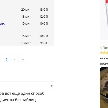
20 мкг
13,0 %
18 мкг
12,0 %
ли,
15 мкг
10,0 %
15 мкг
10,0 %
13 мкг
9,0 %
1 Пи
важн
5
›
»
прим
ов вот еще один способ
едиенты без таблиц