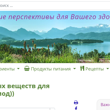
е перспективы для Вашего зд
риенты
Продукты питания
Рецепты
х веществ для
иод))
Важн