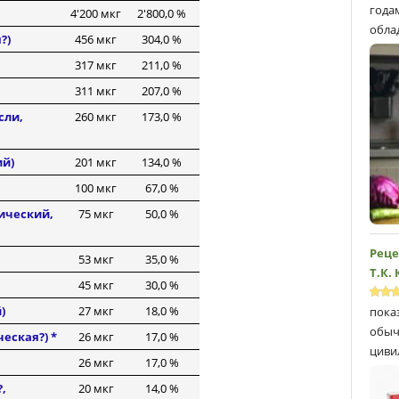
года
4'200 мкг
2'800,0 %
обла
?)
456 мкг
304,0 %
317 мкг
211,0 %
311 мкг
207,0 %
сли,
260 мкг
173,0 %
ий)
201 мкг
134,0 %
100 мкг
67,0 %
ический,
75 мкг
50,0 %
Реце
53 мкг
35,0 %
Т.К.
45 мкг
30,0 %
)
27 мкг
18,0 %
пока
обыч
еская?) *
26 мкг
17,0 %
циви
26 мкг
17,0 %
,
20 мкг
14,0 %