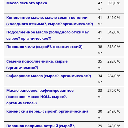
Масло лесного ореха
47
393,0 %
мг
Конопляное масло, масло семян конопли
41
345,0 %
(холодного отжима?, сырое? органическое?)
мг
Подсолнечное масло (холодного отжима?
41
342,0 %
сырое? органическое?)
мг
Порошок чили (сырой?, органический)
38
318,0 %
мг
Семена подсолнечника, сырые
35
293,0 %
(органические?)
мг
Сафлоровое масло (сырое?, органическое?)
34
284,0 %
мг
Масло рапсовое, рафинированное
33
275,0 %
(рапсовое, масло HOLL, сырое?,
мг
органическое?)
Кайенский перец (сырой?, органический)
30
249,0 %
мг
Порошок паприки, острый (сырой?,
29
243,0 %