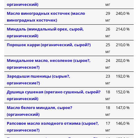
органический)
мг
Масло виноградных косточек (масло
29
240,0 %
виноградных косточек)
мг
Миндаль (миндальный орех, сырой,
26
214,0 %
органический)
мг
Порошок карри (органический, сырой?)
25
210,0 %
мг
Миндальное масло, несоленое (сырое?,
24
202,0 %
органическое?)
мг
Зародыши пшеницы (сырые?,
23
192,0 %
органические?)
мг
Душица сушеная (орегано сушеный, сырой?
18
152,0 %
органический)
мг
Масло белого миндаля, сырое?
18
147,0 %
(органический)
мг
Рапсовое масло холодного отжима (сырое?,
17
146,0 %
органическое?)
мг