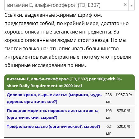
×
витамин Е, альфа-токоферол (ТЭ, E307)
Ссылки, выделенные жирным шрифтом,
представляют собой, по крайней мере, достаточно
хорошо описанные веганские ингредиенты. За
хорошо описанными людьми стоит звезда. Но мы
смогли только начать описывать большинство
ингредиентов как абстрактные, потому что провели
обширные исследования по ним.
витамин Е, альфа-токоферол (ТЭ, E307) per 100g with %-
share Daily Requirement at 2000 kcal
Дерево хрена, сырые листья (моринга, чудо-
236
1'967,0 %
дерево, органическое?)
мг
Порошок моринги, порошок листьев хрена
105
875,0 %
(органический, сырой?)
мг
Трюфельное масло (органическое?, сырое?)
62
520,0 %
мг