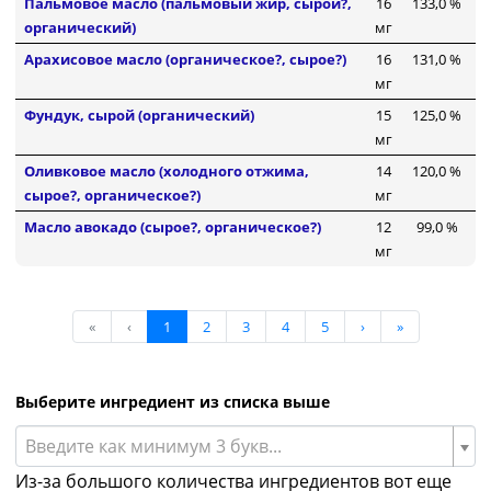
Пальмовое масло (пальмовый жир, сырой?,
16
133,0 %
органический)
мг
Арахисовое масло (органическое?, сырое?)
16
131,0 %
мг
Фундук, сырой (органический)
15
125,0 %
мг
Оливковое масло (холодного отжима,
14
120,0 %
сырое?, органическое?)
мг
Масло авокадо (сырое?, органическое?)
12
99,0 %
мг
«
‹
1
2
3
4
5
›
»
Выберите ингредиент из списка выше
Введите как минимум 3 букв...
Из-за большого количества ингредиентов вот еще