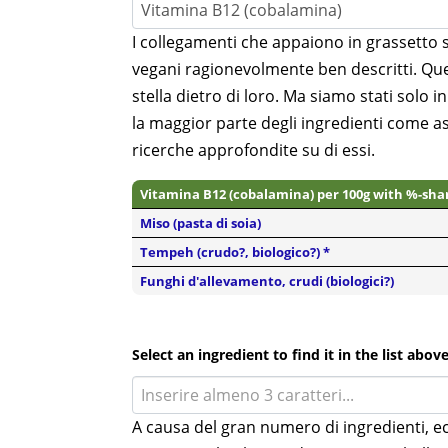
Vitamina B12 (cobalamina)
I collegamenti che appaiono in grassetto
vegani ragionevolmente ben descritti. Que
stella dietro di loro. Ma siamo stati solo i
la maggior parte degli ingredienti come a
ricerche approfondite su di essi.
Vitamina B12 (cobalamina) per 100g with %-sha
Miso (pasta di soia)
Tempeh (crudo?, biologico?) *
Funghi d'allevamento, crudi (biologici?)
Select an ingredient to find it in the list abov
Inserire almeno 3 caratteri...
A causa del gran numero di ingredienti, 