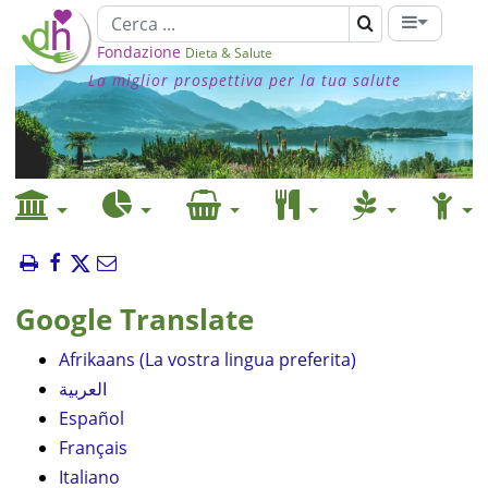
Fondazione
Dieta & Salute
La miglior prospettiva per la tua salute
Google Translate
Afrikaans (La vostra lingua preferita)
العربية
Español
Français
Italiano