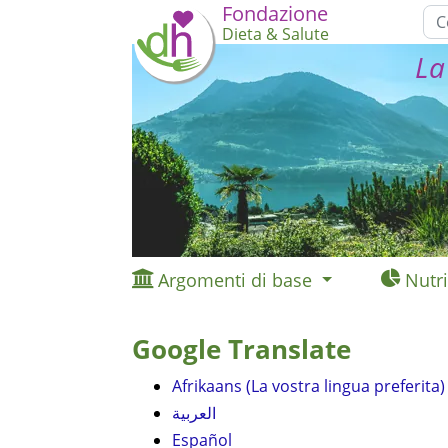
Fondazione
Dieta & Salute
La
Argomenti di base
Nutri
Google Translate
Afrikaans (La vostra lingua preferita)
العربية
Español