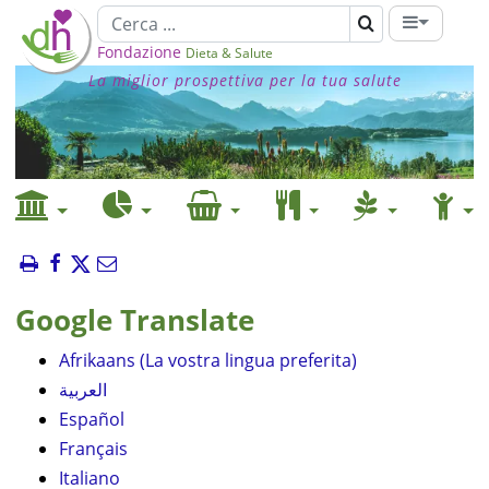
Fondazione
Dieta & Salute
La miglior prospettiva per la tua salute
Google Translate
Afrikaans (La vostra lingua preferita)
العربية
Español
Français
Italiano