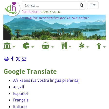
Fondazione
Dieta & Salute
La miglior prospettiva per la tua salute
Google Translate
Afrikaans (La vostra lingua preferita)
العربية
Español
Français
Italiano