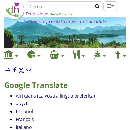
Fondazione
Dieta & Salute
La miglior prospettiva per la tua salute
Google Translate
Afrikaans (La vostra lingua preferita)
العربية
Español
Français
Italiano