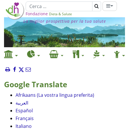
Fondazione
Dieta & Salute
La miglior prospettiva per la tua salute
Google Translate
Afrikaans (La vostra lingua preferita)
العربية
Español
Français
Italiano