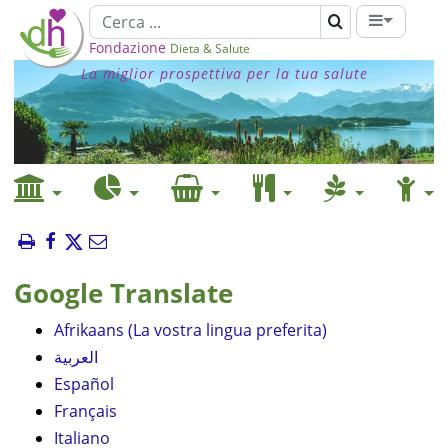
Fondazione
Dieta & Salute
La miglior prospettiva per la tua salute
Google Translate
Afrikaans (La vostra lingua preferita)
العربية
Español
Français
Italiano