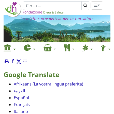
Fondazione
Dieta & Salute
La miglior prospettiva per la tua salute
Google Translate
Afrikaans (La vostra lingua preferita)
العربية
Español
Français
Italiano