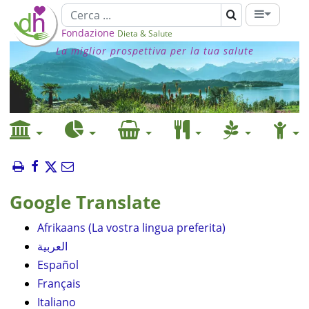
Fondazione
Dieta & Salute
La miglior prospettiva per la tua salute
Google Translate
Afrikaans (La vostra lingua preferita)
العربية
Español
Français
Italiano