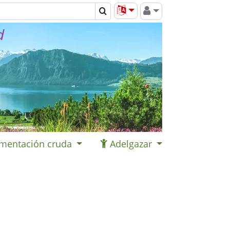
d
imentación cruda
Adelgazar