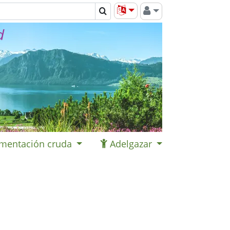
d
imentación cruda
Adelgazar