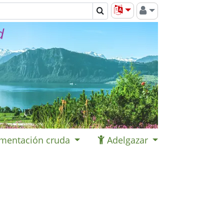
d
imentación cruda
Adelgazar