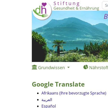
S t i f t u n g
Gesundheit & Ernährung
B
Grundwissen
Nährstof
Google Translate
Afrikaans (Ihre bevorzugte Sprache)
العربية
Español