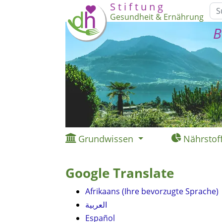
S t i f t u n g
Gesundheit & Ernährung
B
Grundwissen
Nährstof
Google Translate
Afrikaans (Ihre bevorzugte Sprache)
العربية
Español