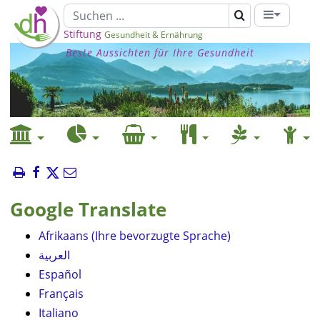
Stiftung
Gesundheit & Ernährung
Beste Aussichten für Ihre Gesundheit
Google Translate
Afrikaans (Ihre bevorzugte Sprache)
العربية
Español
Français
Italiano