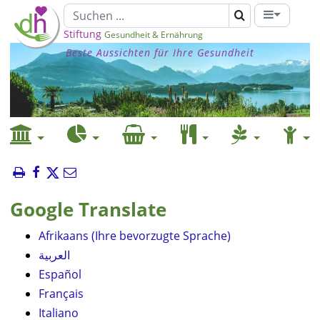
Stiftung
Gesundheit & Ernährung
Beste Aussichten für Ihre Gesundheit
Google Translate
Afrikaans (Ihre bevorzugte Sprache)
العربية
Español
Français
Italiano