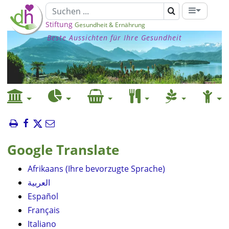
Stiftung
Gesundheit & Ernährung
Beste Aussichten für Ihre Gesundheit
Google Translate
Afrikaans (Ihre bevorzugte Sprache)
العربية
Español
Français
Italiano