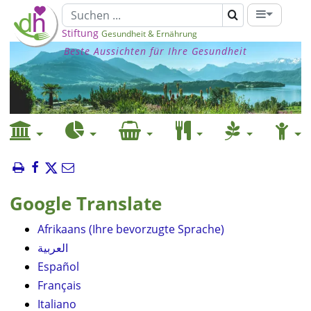
Stiftung
Gesundheit & Ernährung
Beste Aussichten für Ihre Gesundheit
Google Translate
Afrikaans (Ihre bevorzugte Sprache)
العربية
Español
Français
Italiano