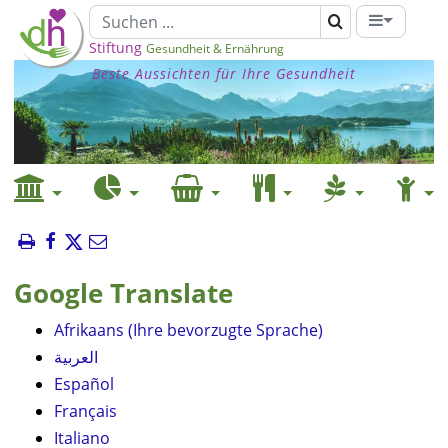
Stiftung
Gesundheit & Ernährung
Beste Aussichten für Ihre Gesundheit
Google Translate
Afrikaans (Ihre bevorzugte Sprache)
العربية
Español
Français
Italiano