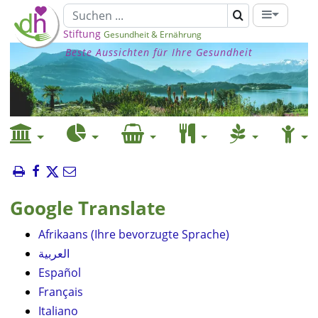
Stiftung
Gesundheit & Ernährung
Beste Aussichten für Ihre Gesundheit
Google Translate
Afrikaans (Ihre bevorzugte Sprache)
العربية
Español
Français
Italiano