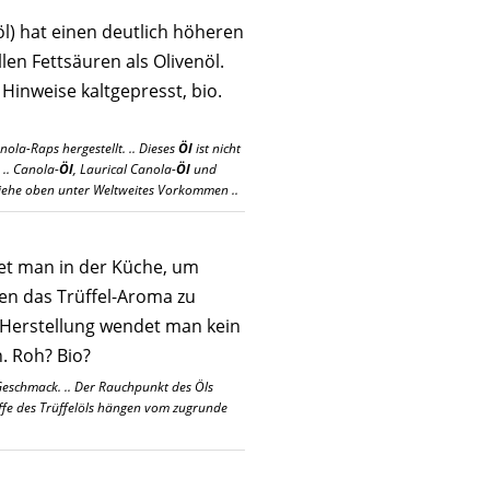
l) hat einen deutlich höheren
llen Fettsäuren als Olivenöl.
 Hinweise kaltgepresst, bio.
ola-Raps hergestellt. .. Dieses
Öl
ist nicht
 .. Canola-
Öl
, Laurical Canola-
Öl
und
siehe oben unter Weltweites Vorkommen ..
et man in der Küche, um
en das Trüffel-Aroma zu
r Herstellung wendet man kein
. Roh? Bio?
schmack. .. Der Rauchpunkt des Öls
toffe des Trüffelöls hängen vom zugrunde