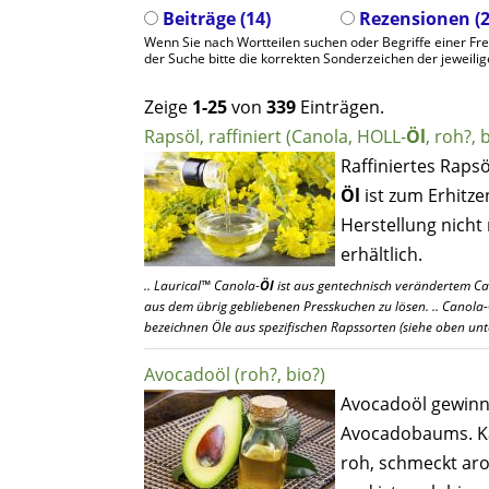
Beiträge (14)
Rezensionen (2
Wenn Sie nach Wortteilen suchen oder Begriffe einer F
der Suche bitte die korrekten Sonderzeichen der jeweilig
Zeige
1-25
von
339
Einträgen.
Rapsöl, raffiniert (Canola, HOLL-
Öl
, roh?, 
Raffiniertes Rapsö
Öl
ist zum Erhitze
Herstellung nicht
erhältlich.
.. Laurical™ Canola-
Öl
ist aus gentechnisch verändertem Canol
aus dem übrig gebliebenen Presskuchen zu lösen. .. Canola-
bezeichnen Öle aus spezifischen Rapssorten (siehe oben un
Avocadoöl (roh?, bio?)
Avocadoöl gewinn
Avocadobaums. K
roh, schmeckt arom