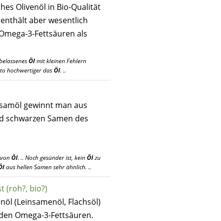
hes Olivenöl in Bio-Qualität
s enthält aber wesentlich
Omega-3-Fettsäuren als
rbelassenes
Öl
mit kleinen Fehlern
esto hochwertiger das
Öl
. ..
esamöl gewinnt man aus
nd schwarzen Samen des
e von
Öl
. .. Noch gesünder ist, kein
Öl
zu
Öl
aus hellen Samen sehr ähnlich. ..
t (roh?, bio?)
nöl (Leinsamenöl, Flachsöl)
nden Omega-3-Fettsäuren.