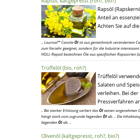
Rapsöl, kaltgepresst (roh?, bio?)
Rapsöl (Rapskernö
Anteil an essenzie
Achten Sie auf die
.. Laurical™ Canola-
Öl
ist aus gentechnisch verändertem Can
zum Verzehr geeignet, sondern für die Industrie interessant.
HOLL-Rapsöl bezeichnen Öle aus spezifischen Rapssorten (
Trüffelöl (bio, roh?)
Trüffelöl verwend
Salaten und Speis
verleihen. Bei de
Pressverfahren an
.. Bei starker Erhitzung verliert das
Öl
seinen angenehmen Ge
hängt stark vom zugrunde liegenden
Öl
ab. .. Die Inhaltss
liegenden
Öl
ab. ..
Olivenöl (kaltgepresst, roh?, bio?)