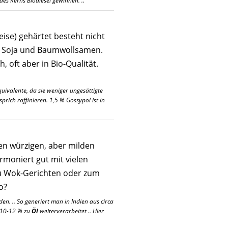
des Kerns Biodiesel gewinnen. ..
weise) gehärtet besteht nicht
 Soja und Baumwollsamen.
h, oft aber in Bio-Qualität.
quivalente, da sie weniger ungesättigte
rich raffinieren. 1,5 % Gossypol ist in
en würzigen, aber milden
moniert gut mit vielen
 zu Wok-Gerichten oder zum
o?
n. .. So generiert man in Indien aus circa
 10-12 % zu
Öl
weiterverarbeitet .. Hier