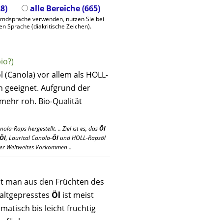
8)
alle Bereiche (665)
remdsprache verwenden, nutzen Sie bei
en Sprache (diakritische Zeichen).
bio?)
l (Canola) vor allem als HOLL-
n geeignet. Aufgrund der
 mehr roh. Bio-Qualität
a-Raps hergestellt. .. Ziel ist es, das
Öl
Öl
, Laurical Canola-
Öl
und HOLL-Rapsöl
ter Weltweites Vorkommen ..
t man aus den Früchten des
altgepresstes
Öl
ist meist
atisch bis leicht fruchtig