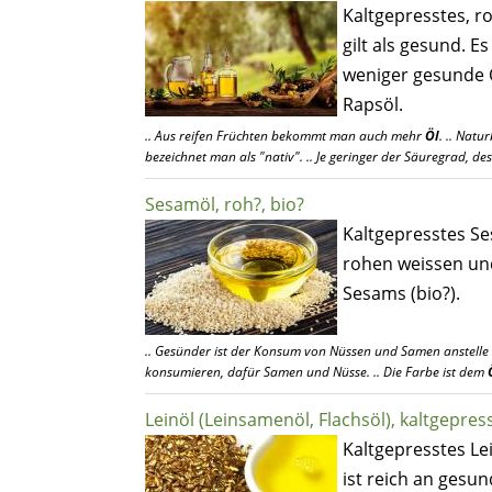
Kaltgepresstes, ro
gilt als gesund. E
weniger gesunde 
Rapsöl.
.. Aus reifen Früchten bekommt man auch mehr
Öl
. .. Natu
bezeichnet man als "nativ". .. Je geringer der Säuregrad, d
Sesamöl, roh?, bio?
Kaltgepresstes S
rohen weissen u
Sesams (bio?).
.. Gesünder ist der Konsum von Nüssen und Samen anstell
konsumieren, dafür Samen und Nüsse. .. Die Farbe ist dem
Leinöl (Leinsamenöl, Flachsöl), kaltgepress
Kaltgepresstes Lei
ist reich an gesu