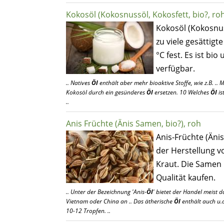
Kokosöl (Kokosnussöl, Kokosfett, bio?, roh
Kokosöl (Kokosnus
zu viele gesättigte
°C fest. Es ist bi
verfügbar.
.. Natives
Öl
enthält aber mehr bioaktive Stoffe, wie z.B. .. 
Kokosöl durch ein gesünderes
Öl
ersetzen. 10 Welches
Öl
is
..
Anis Früchte (Änis Samen, bio?), roh
Anis-Früchte (Än
der Herstellung v
Kraut. Die Samen 
Qualität kaufen.
.. Unter der Bezeichnung 'Anis-
Öl
' bietet der Handel meist 
Vietnam oder China an .. Das ätherische
Öl
enthält auch u.a
10-12 Tropfen. ..