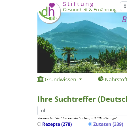
S t i f t u n g
Gesundheit & Ernährung
B
Grundwissen
Nährstof
Ihre Suchtreffer (Deutsc
Verwenden Sie " für exakte Suchen, z.B. "Bio‑Orange".
Rezepte (278)
Zutaten (339)