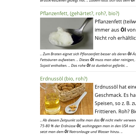
Brustkrebszellen gezeigt hat. .. Zudem lässt sich aus dem
Öl
Pflanzenfett, (gehärtet?, roh?, bio?)
Pflanzenfett (teil
immer aus
Öl
von
Nicht roh erhältlic
.. Zum Braten eignet sich Pflanzenfett besser als deren
Öl
-Ä
Fettsäuren aufweisen. .. Dieses
Öl
muss man aber reinigen, sp
Sojaöl enthalten. .. Das rohe
Öl
ist dunkelrot gefärbt. ..
Erdnussöl (bio, roh?)
Erdnussöl hat ein
Geschmack. Es har
Speisen, so z. B.
Frittieren. Roh? Bi
.. Ab diesem Zeitpunkt sollte man das
Öl
nicht mehr verwende
75-80 % der Erdnüsse
Öl
, wohingegen man in den USA nur
setzt man dem
Öl
Natronlauge und Wasser hinzu. ..