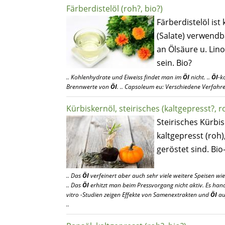
Färberdistelöl (roh?, bio?)
Färberdistelöl ist
(Salate) verwendb
an Ölsäure u. Lin
sein. Bio?
.. Kohlenhydrate und Eiweiss findet man im
Öl
nicht. ..
Öl
-k
Brennwerte von
Öl
. .. Capsoleum eu: Verschiedene Verfahr
Kürbiskernöl, steirisches (kaltgepresst?, r
Steirisches Kürbis
kaltgepresst (roh
geröstet sind. Bio
.. Das
Öl
verfeinert aber auch sehr viele weitere Speisen wi
.. Das
Öl
erhitzt man beim Pressvorgang nicht aktiv. Es hande
vitro -Studien zeigen Effekte von Samenextrakten und
Öl
auf
..