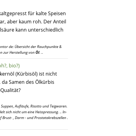
 kaltgepresst für kalte Speisen
ar, aber kaum roh. Der Anteil
olsäure kann unterschiedlich
ontor de: Übersicht der Rauchpunkte &
en zur Herstellung von
Öl
. ..
oh?, bio?)
kernöl (Kürbisöl) ist nicht
), da Samen des Ölkürbis
-Qualität?
e Suppen, Aufläufe, Risotto und Teigwaren.
lt sich nicht um eine Heisspressung. .. In-
 Brust- , Darm - und Prostatakrebszellen .