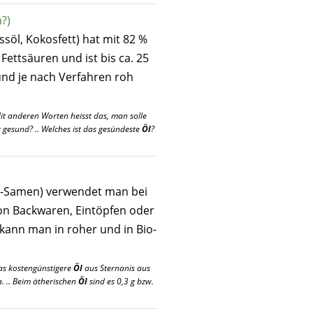
?)
söl, Kokosfett) hat mit 82 %
 Fettsäuren und ist bis ca. 25
o und je nach Verfahren roh
Mit anderen Worten heisst das, man solle
t gesund? .. Welches ist das gesündeste
Öl
?
is-Samen) verwendet man bei
on Backwaren, Eintöpfen oder
kann man in roher und in Bio-
das kostengünstigere
Öl
aus Sternanis aus
. .. Beim ätherischen
Öl
sind es 0,3 g bzw.