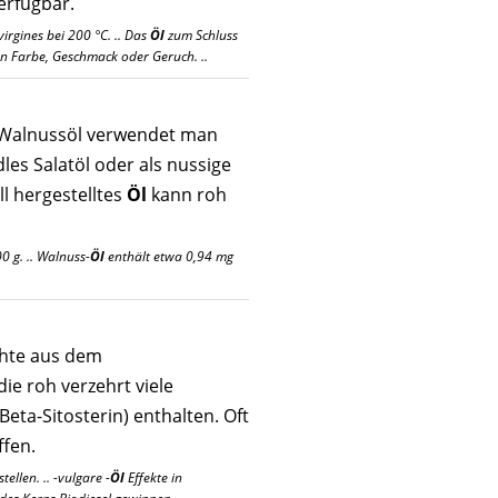
erfügbar.
irgines bei 200 °C. .. Das
Öl
zum Schluss
n Farbe, Geschmack oder Geruch. ..
 Walnussöl verwendet man
dles Salatöl oder als nussige
ll hergestelltes
Öl
kann roh
0 g. .. Walnuss-
Öl
enthält etwa 0,94 mg
hte aus dem
ie roh verzehrt viele
 Beta-Sitosterin) enthalten. Oft
fen.
tellen. .. -vulgare -
Öl
Effekte in