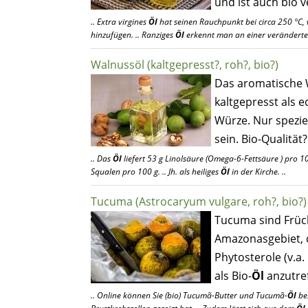
und ist auch bio v
.. Extra virgines
Öl
hat seinen Rauchpunkt bei circa 250 °C, v
hinzufügen. .. Ranziges
Öl
erkennt man an einer veränderte
Walnussöl (kaltgepresst?, roh?, bio?)
Das aromatische
kaltgepresst als e
Würze. Nur spezie
sein. Bio-Qualität?
.. Das
Öl
liefert 53 g Linolsäure (Omega-6-Fettsäure ) pro 10
Squalen pro 100 g. .. Jh. als heiliges
Öl
in der Kirche. ..
Tucuma (Astrocaryum vulgare, roh?, bio?)
Tucuma sind Früc
Amazonasgebiet, d
Phytosterole (v.a.
als Bio-
Öl
anzutref
.. Online können Sie (bio) Tucumã-Butter und Tucumã-
Öl
bes